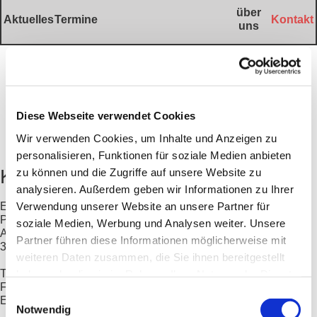
über
Aktuelles
Termine
Kontakt
uns
Diese Webseite verwendet Cookies
Wir verwenden Cookies, um Inhalte und Anzeigen zu
personalisieren, Funktionen für soziale Medien anbieten
Kontaktadresse
zu können und die Zugriffe auf unsere Website zu
analysieren. Außerdem geben wir Informationen zu Ihrer
Verwendung unserer Website an unsere Partner für
Evangelisches Pfarramt 'Unteres Lahntal I'
Pfarrerin Katharina Zinnkann und Pfarrerin Regina Rauh
soziale Medien, Werbung und Analysen weiter. Unsere
Am Wiesengarten 6
Partner führen diese Informationen möglicherweise mit
35096 Weimar-Niederwalgern
weiteren Daten zusammen, die Sie ihnen bereitgestellt
Telefon: 06426 333
haben oder die sie im Rahmen Ihrer Nutzung der Dienste
Fax: 06426 967970
gesammelt haben.
Einwilligungsauswahl
E-Mail:
pfarramt1.unteres-lahntal@ekkw.de
Notwendig