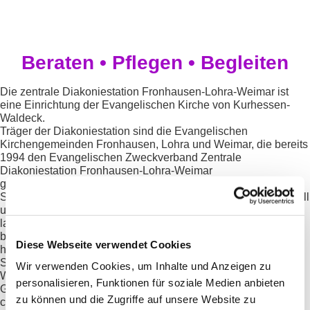
Beraten • Pflegen • Begleiten
Die zentrale Diakoniestation Fronhausen-Lohra-Weimar ist
eine Einrichtung der Evangelischen Kirche von Kurhessen-
Waldeck.
Träger der Diakoniestation sind die Evangelischen
Kirchengemeinden Fronhausen, Lohra und Weimar, die bereits
1994 den Evangelischen Zweckverband Zentrale
Diakoniestation Fronhausen-Lohra-Weimar
gegründet haben.
Seit dieser Zeit beraten, pflegen und begleiten wir professionell
und kompetent Patienten in der Region. Aufgrund unserer
langjährigen Erfahrung bekommen sie die Hilfe, die sie
benötigen, um ihre Selbstständigkeit zu erhalten, oder wieder
Diese Webseite verwendet Cookies
herzustellen, ihr Leiden zu lindern oder ihnen ein würdevolles
Sterben zu ermöglichen.
Wir verwenden Cookies, um Inhalte und Anzeigen zu
Wir nehmen als Arbeitsschwerpunkt die ambulante
personalisieren, Funktionen für soziale Medien anbieten
Gesundheits-, Kranken-, Alten- und Sozialpflege nach
zu können und die Zugriffe auf unsere Website zu
christlichem Verständnis wahr und bieten: