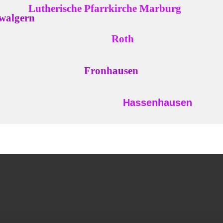
e Pfarrkirche Marburg
gern
Roth
Fronhausen
Hassenhausen