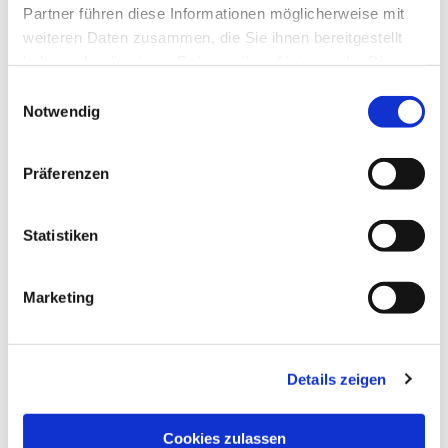
Partner führen diese Informationen möglicherweise mit
weiteren Daten zusammen, die Sie ihnen bereitgestellt
Janet Hansen
haben oder die sie im Rahmen Ihrer Nutzung der Dienste
gesammelt haben.
Titel
Einwilligungsauswahl
Notwendig
Email: janet@mail.com
Phone:
80808080
Präferenzen
Statistiken
Marketing
Details zeigen
Cookies zulassen